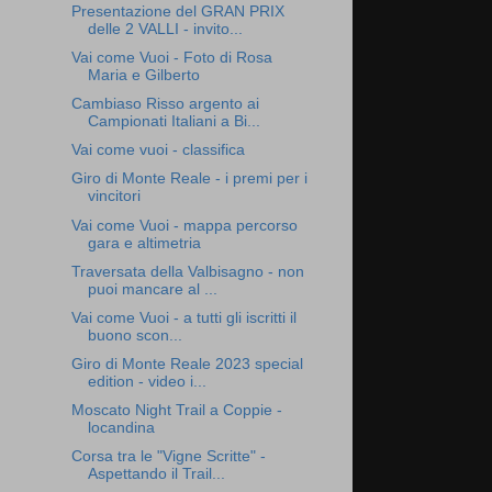
Presentazione del GRAN PRIX
delle 2 VALLI - invito...
Vai come Vuoi - Foto di Rosa
Maria e Gilberto
Cambiaso Risso argento ai
Campionati Italiani a Bi...
Vai come vuoi - classifica
Giro di Monte Reale - i premi per i
vincitori
Vai come Vuoi - mappa percorso
gara e altimetria
Traversata della Valbisagno - non
puoi mancare al ...
Vai come Vuoi - a tutti gli iscritti il
buono scon...
Giro di Monte Reale 2023 special
edition - video i...
Moscato Night Trail a Coppie -
locandina
Corsa tra le "Vigne Scritte" -
Aspettando il Trail...