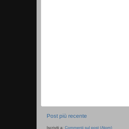
Post più recente
Iscriviti a:
Commenti sul post (Atom)