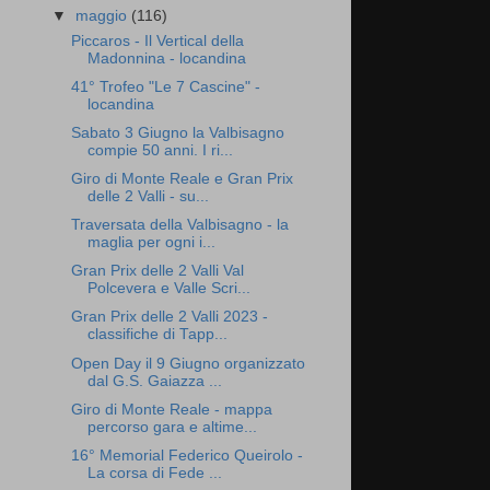
▼
maggio
(116)
Piccaros - Il Vertical della
Madonnina - locandina
41° Trofeo "Le 7 Cascine" -
locandina
Sabato 3 Giugno la Valbisagno
compie 50 anni. I ri...
Giro di Monte Reale e Gran Prix
delle 2 Valli - su...
Traversata della Valbisagno - la
maglia per ogni i...
Gran Prix delle 2 Valli Val
Polcevera e Valle Scri...
Gran Prix delle 2 Valli 2023 -
classifiche di Tapp...
Open Day il 9 Giugno organizzato
dal G.S. Gaiazza ...
Giro di Monte Reale - mappa
percorso gara e altime...
16° Memorial Federico Queirolo -
La corsa di Fede ...