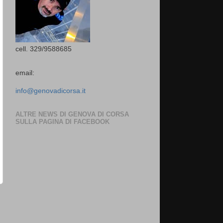
cell. 329/9588685
email:
info@genovadicorsa.it
ALTRE NEWS DI GENOVA DI CORSA
SULLA PAGINA DI FACEBOOK