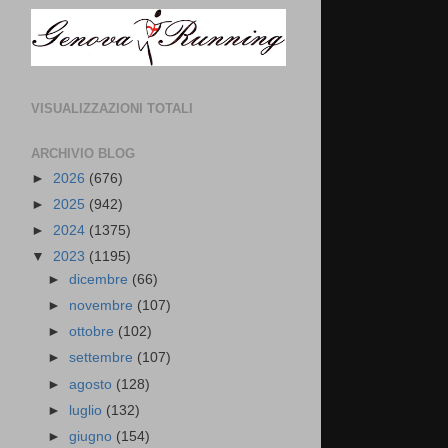
VISUALIZZAZIONI TOTALI
ARCHIVIO BLOG
►
2026
(676)
►
2025
(942)
►
2024
(1375)
▼
2023
(1195)
►
dicembre
(66)
►
novembre
(107)
►
ottobre
(102)
►
settembre
(107)
►
agosto
(128)
►
luglio
(132)
►
giugno
(154)