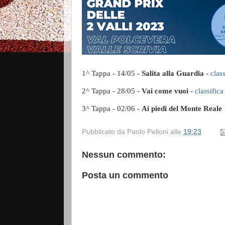
1^ Tappa - 14/05 -
Salita alla Guardia
-
clas
2^ Tappa - 28/05 -
Vai come vuoi -
classifica
3^ Tappa - 02/06 -
Ai piedi del Monte Reale
Pubblicato da
Paolo Pelloni
alle
19:23
Nessun commento:
Posta un commento