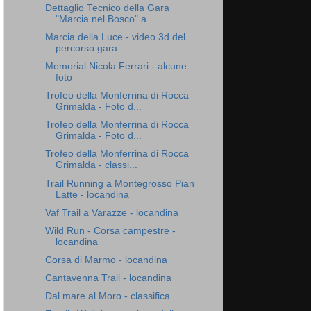
Dettaglio Tecnico della Gara
"Marcia nel Bosco" a ...
Marcia della Luce - video 3d del
percorso gara
Memorial Nicola Ferrari - alcune
foto
Trofeo della Monferrina di Rocca
Grimalda - Foto d...
Trofeo della Monferrina di Rocca
Grimalda - Foto d...
Trofeo della Monferrina di Rocca
Grimalda - classi...
Trail Running a Montegrosso Pian
Latte - locandina
Vaf Trail a Varazze - locandina
Wild Run - Corsa campestre -
locandina
Corsa di Marmo - locandina
Cantavenna Trail - locandina
Dal mare al Moro - classifica