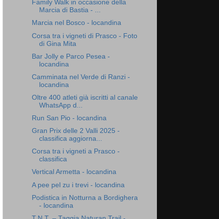
Family Walk in occasione della
Marcia di Bastia - ...
Marcia nel Bosco - locandina
Corsa tra i vigneti di Prasco - Foto
di Gina Mita
Bar Jolly e Parco Pesea -
locandina
Camminata nel Verde di Ranzi -
locandina
Oltre 400 atleti già iscritti al canale
WhatsApp d...
Run San Pio - locandina
Gran Prix delle 2 Valli 2025 -
classifica aggiorna...
Corsa tra i vigneti a Prasco -
classifica
Vertical Armetta - locandina
A pee pel zu i trevi - locandina
Podistica in Notturna a Bordighera
- locandina
T.N.T. – Taggia Naturan Trail -