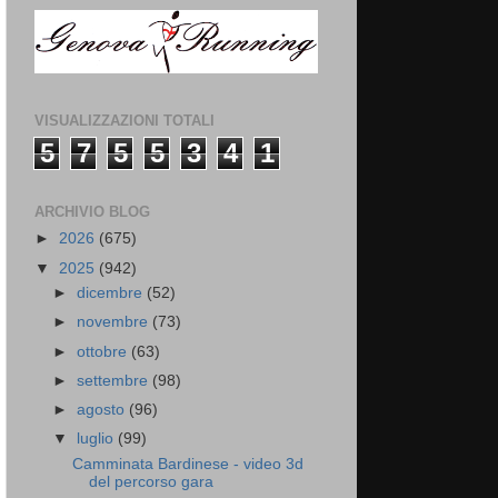
VISUALIZZAZIONI TOTALI
5
7
5
5
3
4
1
ARCHIVIO BLOG
►
2026
(675)
▼
2025
(942)
►
dicembre
(52)
►
novembre
(73)
►
ottobre
(63)
►
settembre
(98)
►
agosto
(96)
▼
luglio
(99)
Camminata Bardinese - video 3d
del percorso gara