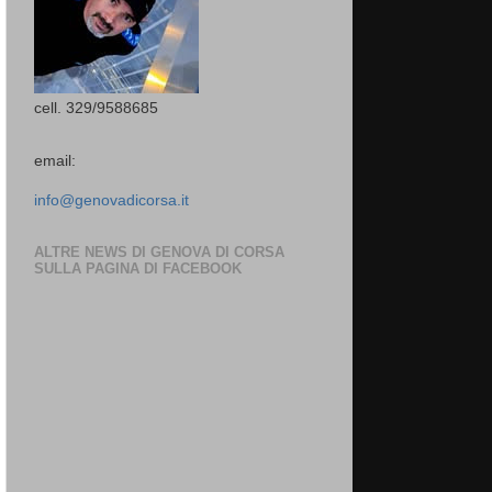
cell. 329/9588685
email:
info@genovadicorsa.it
ALTRE NEWS DI GENOVA DI CORSA
SULLA PAGINA DI FACEBOOK